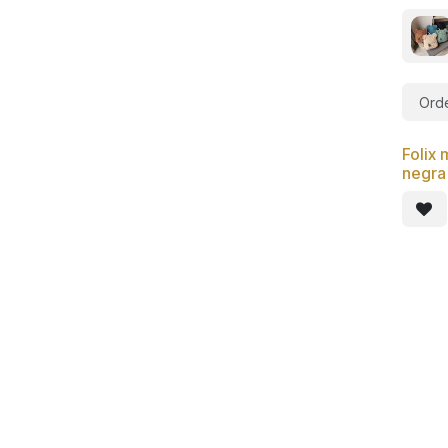
Orde
Folix 
negra