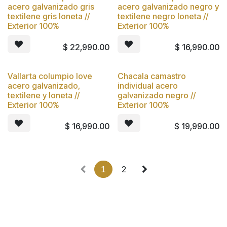
Nuevo
Nuevo
acero galvanizado gris
acero galvanizado negro y
textilene gris loneta //
textilene negro loneta //
Exterior 100%
Exterior 100%
$
22,990.00
$
16,990.00
Vallarta columpio love
Chacala camastro
Nuevo
Nuevo
acero galvanizado,
individual acero
textilene y loneta //
galvanizado negro //
Exterior 100%
Exterior 100%
$
16,990.00
$
19,990.00
1
2