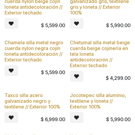
Nuevo
Nuevo
cuerda nylon beige cojín
galvanizado gris, textilene
loneta antidecoloración //
gris y loneta // Exterior
Exterior techado
100%
$
5,599.00
$
5,990.00
Chamela silla metal negro
Chetumal silla metal beige
Nuevo
Nuevo
cuerda nylon negra cojín
cuerda beige cojinería en
loneta antidecoloración //
tela loneta
Exterior techado
antidecoloración //
Exterior techado
$
5,599.00
$
4,299.00
Taxco silla acero
Jocotepec silla aluminio,
Nuevo
Nuevo
galvanizado negro y
textilene y loneta //
textilene // Exterior 100%
Exterior 100%
$
6,999.00
$
5,990.00