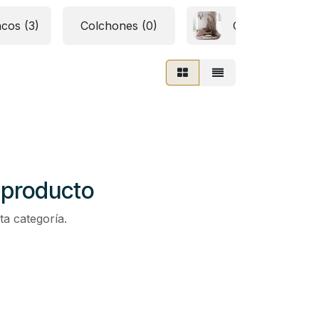
cos (3)
Colchones (0)
Columpios y me
 producto
ta categoría.