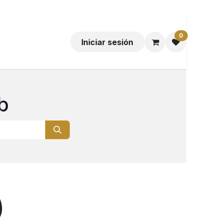
0
Iniciar sesión
b
)