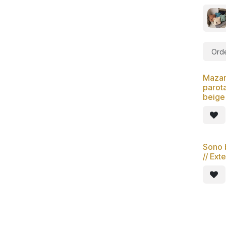
Orde
Mazam
parot
beige 
Sono 
// Ext