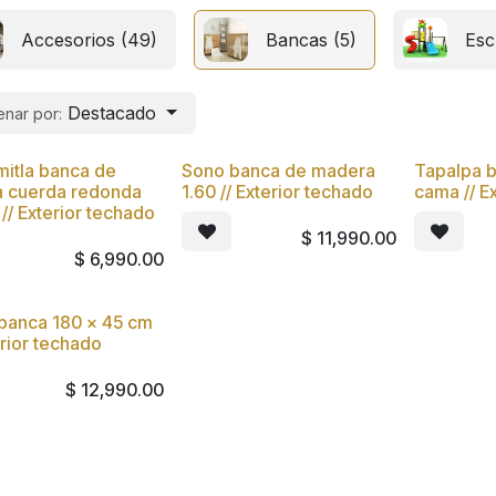
Accesorios (49)
Bancas (5)
Esc
Destacado
nar por:
itla banca de
Sono banca de madera
Tapalpa b
a cuerda redonda
1.60 // Exterior techado
cama // E
// Exterior techado
$
11,990.00
$
6,990.00
banca 180 x 45 cm
erior techado
$
12,990.00