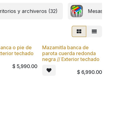
ritorios y archiveros (32)
Mesas de juntas y tra
anca o pie de
Mazamitla banca de
xterior techado
parota cuerda redonda
negra // Exterior techado
$
5,990.00
$
6,990.00