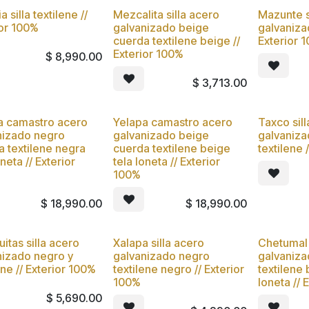
a silla textilene //
Mezcalita silla acero
Mazunte s
vo
Nuevo
Nuevo
ior 100%
galvanizado beige
galvanizad
cuerda textilene beige //
Exterior 
Exterior 100%
$
8,990.00
$
3,713.00
a camastro acero
Yelapa camastro acero
Taxco sil
vo
Nuevo
Nuevo
nizado negro
galvanizado beige
galvaniza
a textilene negra
cuerda textilene beige
textilene 
oneta // Exterior
tela loneta // Exterior
100%
$
18,990.00
$
18,990.00
itas silla acero
Xalapa silla acero
Chetumal 
vo
Nuevo
Nuevo
nizado negro y
galvanizado negro
galvaniza
ene // Exterior 100%
textilene negro // Exterior
textilene
100%
loneta // 
$
5,690.00