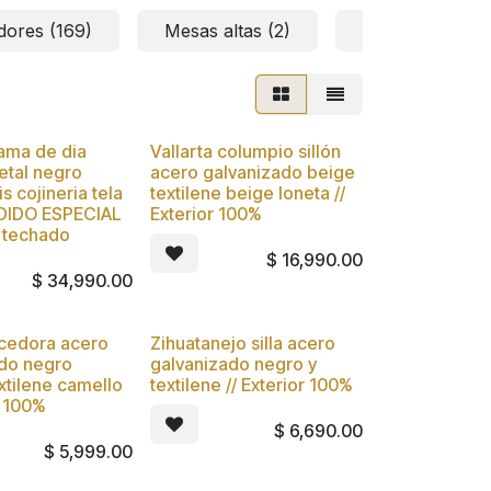
ores (169)
Mesas altas (2)
Mesas centro y 
cama de dia
Vallarta columpio sillón
Nuevo
etal negro
acero galvanizado beige
s cojineria tela
textilene beige loneta //
EDIDO ESPECIAL
Exterior 100%
r techado
$
16,990.00
$
34,990.00
cedora acero
Zihuatanejo silla acero
Nuevo
ado negro
galvanizado negro y
xtilene camello
textilene // Exterior 100%
r 100%
$
6,690.00
$
5,999.00