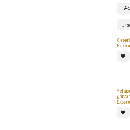
Ac
Orde
Cateri
Nue
Exter
Yelapa
Nue
galvan
Exter