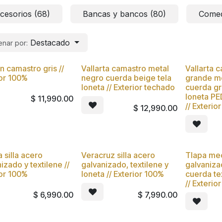
cesorios (68)
Bancas y bancos (80)
Comed
Destacado
nar por:
n camastro gris //
Vallarta camastro metal
Vallarta 
vo
Nuevo
Nuevo
ior 100%
negro cuerda beige tela
grande m
loneta // Exterior techado
cuerda gri
loneta P
$
11,990.00
// Exterio
$
12,990.00
 silla acero
Veracruz silla acero
Tlapa me
vo
Nuevo
Nuevo
izado y textilene //
galvanizado, textilene y
galvaniz
ior 100%
loneta // Exterior 100%
cuerda te
// Exterio
$
6,990.00
$
7,990.00