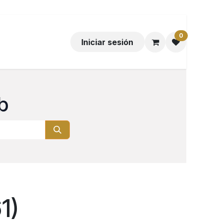
0
Iniciar sesión
b
1)