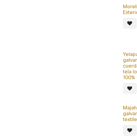
Moreli
Nue
Exter
Yelap
Nue
galva
cuerd
tela l
100%
Majahu
Nue
galva
textil