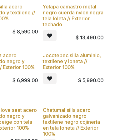
illa acero
Yelapa camastro metal
Nuevo
o y textilene //
negro cuerda nylon negra
100%
tela loleta // Exterior
techado
$
8,590.00
$
13,490.00
la acero
Jocotepec silla aluminio,
Nuevo
do negro y
textilene y loneta //
// Exterior 100%
Exterior 100%
$
6,999.00
$
5,990.00
love seat acero
Chetumal silla acero
Nuevo
do negro y
galvanizado negro
 beige con tela
textilene negro cojinería
Exterior 100%
en tela loneta // Exterior
100%