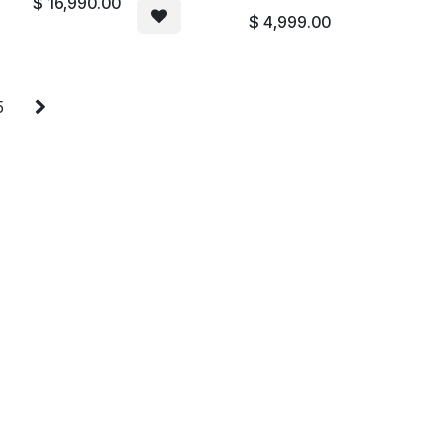
$
16,990.00
$
4,999.00
5