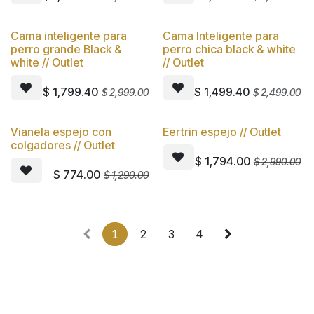
Cama inteligente para
Cama Inteligente para
Oferta
Oferta
perro grande Black &
perro chica black & white
white // Outlet
// Outlet
$
1,799.40
$
1,499.40
$
2,999.00
$
2,499.00
Vianela espejo con
Eertrin espejo // Outlet
Oferta
Oferta
colgadores // Outlet
$
1,794.00
$
2,990.00
$
774.00
$
1,290.00
1
2
3
4