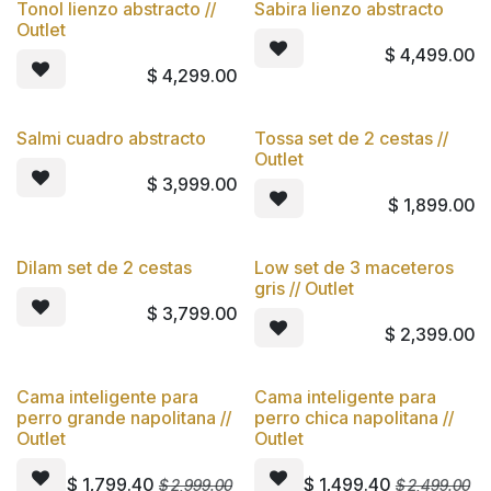
Tonol lienzo abstracto //
Sabira lienzo abstracto
Outlet
$
4,499.00
$
4,299.00
Salmi cuadro abstracto
Tossa set de 2 cestas //
Outlet
$
3,999.00
$
1,899.00
Dilam set de 2 cestas
Low set de 3 maceteros
gris // Outlet
$
3,799.00
$
2,399.00
Cama inteligente para
Cama inteligente para
Oferta
Oferta
perro grande napolitana //
perro chica napolitana //
Outlet
Outlet
$
1,799.40
$
1,499.40
$
2,999.00
$
2,499.00