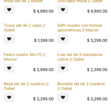
Indali set de 2 cestas
Solil tapiz mural // Outlet
$
4,990.00
$
6,990.00
Tossa set de 2 cajas //
Sefri cuadro con formas
Outlet
geométricas // Interior
$
1,599.00
$
3,299.00
Fedra cuadro 50x70 //
Low set de 3 maceteros
Interior
cobre // Outlet
$
3,999.00
$
2,399.00
Beija set de 2 cuadros //
Brunella set de 2 cuadros
Outlet
// Outlet
$
3,299.00
$
3,299.00